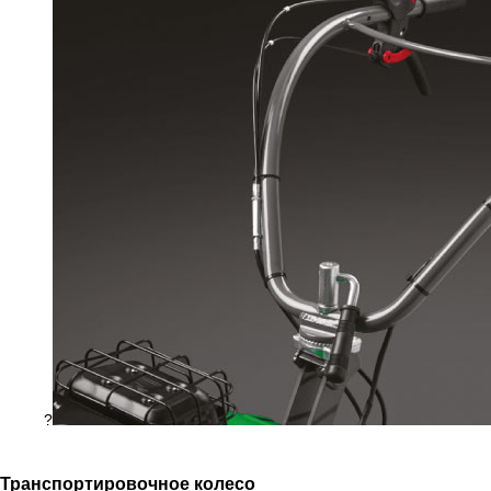
?
Тра
нспортировочное колесо