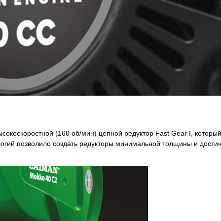
коскоростной (160 об/мин) цепной редуктор Fast Gear I, который
гий позволило создать редукторы минимальной толщины и достичь