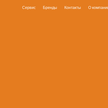
Сервис
Бренды
Контакты
О компани
Преимущества
Оплата
Доставка
Преимущества
Высокопроизводительный экологичный двигатель CAI
Четырехтактный двигатель CAIMAN Green Engine 80 CC обладает 
попадания внутрь посторонних частиц. Карбюратор с внутренней 
применяемым передовым технологиям данный двигатель является 