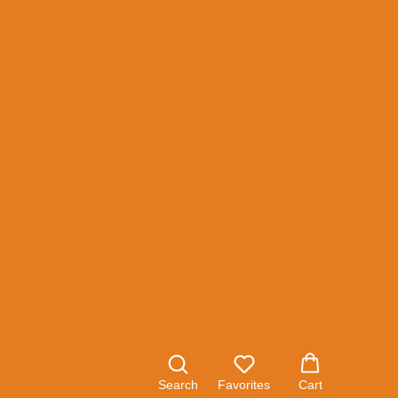
okko 40 C2
 Вес, кг: 39
Search
Favorites
Cart