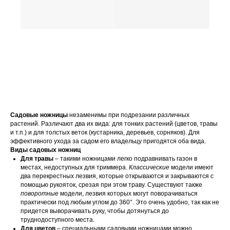
Садовые ножницы
незаменимы при подрезании различных
растений. Различают два их вида: для тонких растений (цветов, травы
и т.п.) и для толстых веток (кустарника, деревьев, сорняков). Для
эффективного ухода за садом его владельцу пригодятся оба вида.
Виды садовых ножниц
Для травы
– такими ножницами легко подравнивать газон в
местах, недоступных для триммера.
Классические
модели имеют
два перекрестных лезвия, которые открываются и закрываются с
помощью рукояток, срезая при этом траву. Существуют также
поворотные
модели, лезвия которых могут поворачиваться
практически под любым углом до 360°. Это очень удобно, так как не
придется выворачивать руку, чтобы дотянуться до
труднодоступного места.
Для цветов
– специальными садовыми ножницами можно