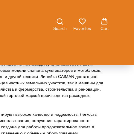
Профессиональная техника CAIMAN
Search
Favorites
Cart
004 году японская компания Subaru приняла
й лидер по производству культиваторов Pubert
овые модели сначала культиваторов и мотоблоков,
мп и другой техники. Линейка CAIMAN достаточно
ьцев частных земельных участков, так и машины для
яйства и фермерства, строительства и реновации,
ной торговой маркой производятся расходные
ируют высокое качество и надежность. Легкость
 использования, получение гарантированного
 создана для работы продолжительное время в
о сравнению с обычным оборудованием.