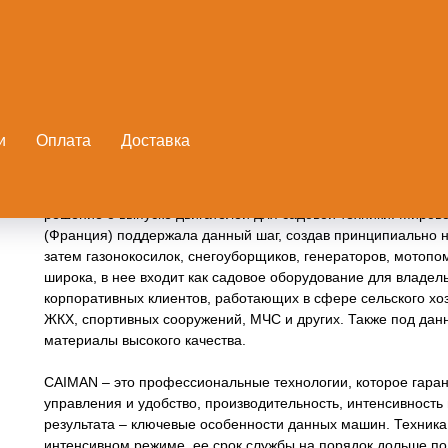
и
Оплата
Доставка
Рождение CAIMAN произошло на фоне важного события: в 2
решение о выпуске двигателей для садовой техники. Мирово
(Франция) поддержала данный шаг, создав принципиально н
затем газонокосилок, снегоуборщиков, генераторов, мотопо
широка, в нее входит как садовое оборудование для владел
корпоративных клиентов, работающих в сфере сельского хоз
ЖКХ, спортивных сооружений, МЧС и других. Также под дан
материалы высокого качества.
CAIMAN – это профессиональные технологии, которое гарант
управления и удобство, производительность, интенсивность
результата – ключевые особенности данных машин. Техника
интенсивном режиме, ее срок службы на порядок дольше п