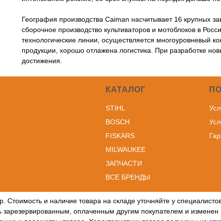
География производства Caiman насчитывает 16 крупных зав
сборочное производство культиваторов и мотоблоков в Рос
технологические линии, осуществляется многоуровневый ко
продукции, хорошо отлажена логистика. При разработке но
достижения.
КАТАЛОГ
П
STIHL
Усл
BOSCH
Усл
FISKARS
Гар
MILWAUKEE
ЗА
ПЧАСТИ
ВСЕ БРЕНДЫ
р. Стоимость и наличие товара на складе уточняйте у специалист
ть зарезервированным, оплаченным другим покупателем и изменен 