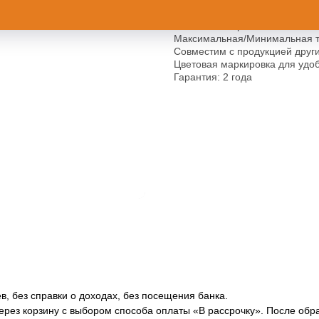
Устойчив к ударам
3х-слойный шланг с перекрес
Устойчив к перегибам
Максимальная/Минимальная те
Совместим с продукцией друг
Цветовая маркировка для удо
Гарантия: 2 года
в, без справки о доходах, без посещения банка.
через корзину с выбором способа оплаты «В рассрочку». После об