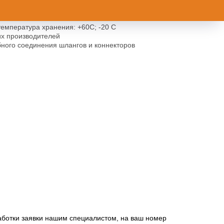
тным армированием, толщина шланга 2,1 мм (Q3)
мпература хранения: +60С; -20 C
их производителей
бного соединения шлангов и коннекторов
работки заявки нашим специалистом, на ваш номер