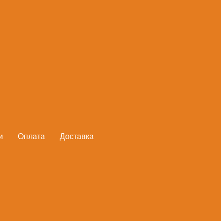
Шланг поливочн
FISKARS
Артикул:
1027102
85,10
руб.
и
Оплата
Доставка
В корзину
Материал: ПВХ
Не содержит фталатов, кадмия
УФ-устойчив