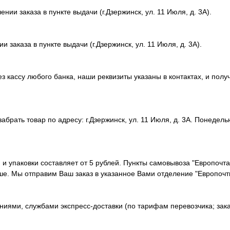
ии заказа в пункте выдачи (г.Дзержинск, ул. 11 Июля, д. 3А).
 заказа в пункте выдачи (г.Дзержинск, ул. 11 Июля, д. 3А).
 кассу любого банка, наши реквизиты указаны в контактах, и полу
рать товар по адресу: г.Дзержинск, ул. 11 Июля, д. 3А. Понедельни
и и упаковки составляет от 5 рублей. Пункты самовывоза "Европочт
ше. Мы отправим Ваш заказ в указанное Вами отделение "Европочт
иями, службами экспресс-доставки (по тарифам перевозчика; зака