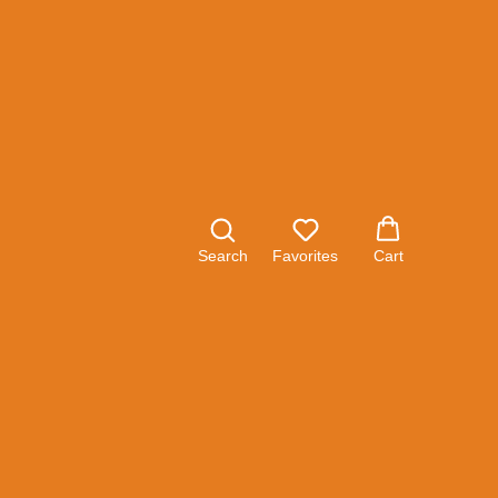
ый 1/2" 20м FISKARS Q3
Search
Favorites
Cart
, бария и свинца