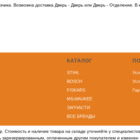
чика. Возможна доставка Дверь - Дверь или Дверь - Отделение. В
КАТАЛОГ
П
STIHL
Усл
BOSCH
Усл
FISKARS
Гар
MILWAUKEE
ЗА
ПЧАСТИ
ВСЕ БРЕНДЫ
р. Стоимость и наличие товара на складе уточняйте у специалист
ть зарезервированным, оплаченным другим покупателем и изменен 