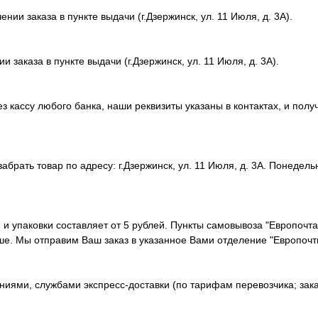
ии заказа в пункте выдачи (г.Дзержинск, ул. 11 Июля, д. 3А).
 заказа в пункте выдачи (г.Дзержинск, ул. 11 Июля, д. 3А).
 кассу любого банка, наши реквизиты указаны в контактах, и полу
рать товар по адресу: г.Дзержинск, ул. 11 Июля, д. 3А. Понедельни
и и упаковки составляет от 5 рублей. Пункты самовывоза "Европочт
ше. Мы отправим Ваш заказ в указанное Вами отделение "Европочт
иями, службами экспресс-доставки (по тарифам перевозчика; зака