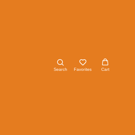
ный FISKARS PowerStep с
низмом
Search
Favorites
Cart
ом обрезает толстые и тонкие ветви одним
изводительности. Механизм PowerStepT позволяет