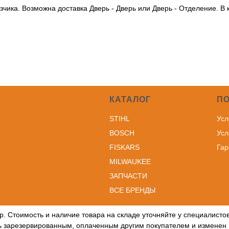
чика. Возможна доставка Дверь - Дверь или Дверь - Отделение. В
КАТАЛОГ
П
STIHL
Усл
BOSCH
Усл
FISKARS
Гар
MILWAUKEE
ЗА
ПЧАСТИ
ВСЕ БРЕНДЫ
р. Стоимость и наличие товара на складе уточняйте у специалист
ть зарезервированным, оплаченным другим покупателем и изменен 