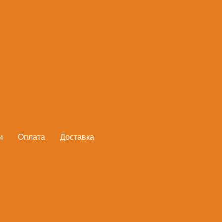
Секатор контакт
храповым меха
FISKARS
Артикул:
1000575
и
Оплата
Доставка
179,30
руб.
В корзину
Секатор с храповым механизм
инструментом без потери про