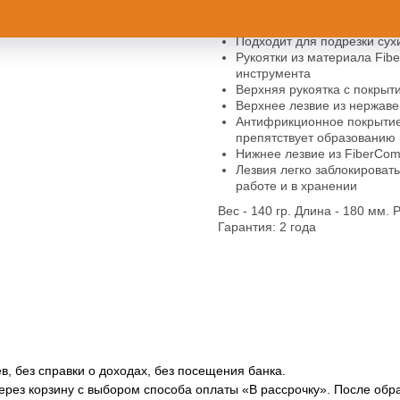
отрезать ветки в 1, 2 или 3 ш
шагов для подрезки.
Подходит для подрезки сух
Рукоятки из материала Fib
инструмента
Верхняя рукоятка с покрыт
Верхнее лезвие из нержаве
Антифрикционное покрытие 
препятствует образованию
Нижнее лезвие из FiberCom
Лезвия легко заблокировать
работе и в хранении
Вес - 140 гр. Длина - 180 мм. 
Гарантия: 2 года
в, без справки о доходах, без посещения банка.
через корзину с выбором способа оплаты «В рассрочку». После об