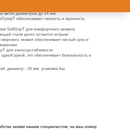
ага. Секатор автоматически выбирает количество
их веток диаметром до 24 мм
erCompT обеспечивают легкость и прочность
ием SoftGripT для комфортного захвата
ющей стали долго остается острым
верхнего лезвия обеспечивает чистый срез и
 коррозии
pT для износоустойчивости
 одной рукой, это обеспечивает безопасность в
Раб. диаметр - 20 мм. упаковка 6ш
работки заявки нашим специалистом, на ваш номер