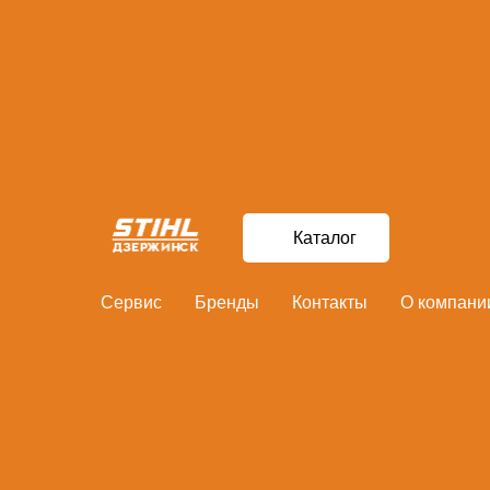
Главная
Секатор контактный FISKARS PowerStep с храповым механизмом
Каталог
Сервис
Бренды
Контакты
О компани