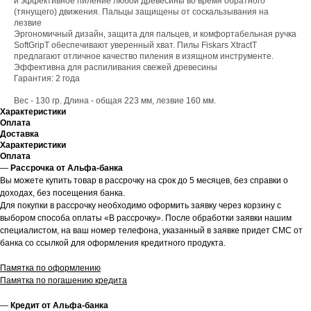
и эффективное пиление любой древесины во время обратного
(тянущего) движения. Пальцы защищены от соскальзывания на
лезвие
Эргономичный дизайн, защита для пальцев, и комфортабельная ручка
SoftGripT обеспечивают уверенный хват. Пилы Fiskars XtractT
предлагают отличное качество пиления в изящном инструменте.
Эффективна для распиливания свежей древесины
Гарантия: 2 года
Вес - 130 гр. Длина - общая 223 мм, лезвие 160 мм.
Характеристики
Оплата
Доставка
Характеристики
Оплата
—
Рассрочка от Альфа-банка
Вы можете купить товар в рассрочку на срок до 5 месяцев, без справки о
доходах, без посещения банка.
Для покупки в рассрочку необходимо оформить заявку через корзину с
выбором способа оплаты «В рассрочку». После обработки заявки нашим
специалистом, на ваш номер телефона, указанный в заявке придет СМС от
банка со ссылкой для оформления кредитного продукта.
Памятка по оформлению
Памятка по погашению кредита
—
Кредит от Альфа-банка