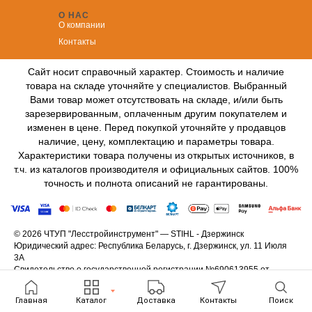
О НАС
О компании
Контакты
Сайт носит справочный характер. Стоимость и наличие
товара на складе уточняйте у специалистов. Выбранный
Вами товар может отсутствовать на складе, и/или быть
зарезервированным, оплаченным другим покупателем и
изменен в цене. Перед покупкой уточняйте у продавцов
наличие, цену, комплектацию и параметры товара.
Характеристики товара получены из открытых источников, в
т.ч. из каталогов производителя и официальных сайтов. 100%
точность и полнота описаний не гарантированы.
© 2026 ЧТУП "Лесстройинструмент" — STIHL - Дзержинск
Юридический адрес: Республика Беларусь, г. Дзержинск, ул. 11 Июля
3А
Свидетельство о государственной регистрации №690613955 от
15.11.2007 выдано Минским облисполкомом.
Интернет-магазин
штильдзержинск.бел
зарегистрирован в Торговом
Главная
Каталог
Доставка
Контакты
Поиск
реестре РБ 29.07.2020г., номер 488288