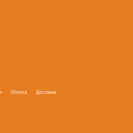
Бензопила STIHL
STIHL
Артикул:
1142 011 3001
и
Оплата
Доставка
В корзину
Суперманевренная с превосхо
Tronic. Дозирование топлива 
адаптируется к изменениям вн
поддерживает оптимальную мощ