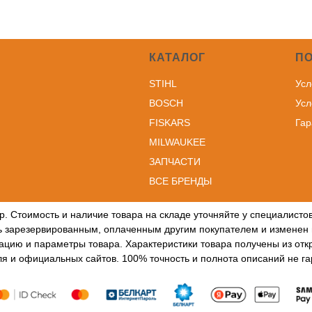
КАТАЛОГ
П
STIHL
Усл
BOSCH
Усл
FISKARS
Гар
MILWAUKEE
ЗА
ПЧАСТИ
ВСЕ БРЕНДЫ
р. Стоимость и наличие товара на складе уточняйте у специалист
ть зарезервированным, оплаченным другим покупателем и изменен 
ацию и параметры товара. Характеристики товара получены из открыт
я и официальных сайтов. 100% точность и полнота описаний не г