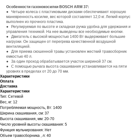
Особенности газонокосилки BOSCH ARM 37:
● Четыре колеса с пластиковыми дисками обеспечивают хорошую
маневренность косилке, вес которой составляет 12,0 кг. Легкий корпус
выполнен из прочного пластика.
● Регулируемая по высоте и складная ручка удобна для удержания и
управления техникой. На нее выведены все необходимые кнопки.
● Двигатель с высокой мощностью 1400 Вт выдерживает большие
нагрузки. Он защищен от перегрева качественной воздушной
вентиляцией.
● Для приема скошенной травы установлен жесткий травосборник
емкостью 40 л.
● За один проход обрабатывается участок шириной 37 см.
● С помощью рычага высота скашивания устанавливается на пяти
уровнях в пределах от 20 до 70 мм.
Характеристики
Оплата
Доставка
Характеристики
Тип: Сетевой
Вес, кг: 12
Потребляемая мощность, Вт: 1400
Ширина скашивания, см: 37
Высота скашивания, мм: 20-70
Число уровней высоты скашивания: 5
Функция мульчирования: Нет
Объем травосборника , л: 40