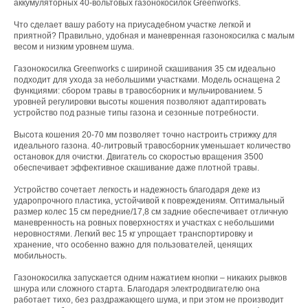
аккумуляторных 40-вольтовых газонокосилок Greenworks.
Что сделает вашу работу на приусадебном участке легкой и
приятной? Правильно, удобная и маневренная газонокосилка с малым
весом и низким уровнем шума.
Газонокосилка Greenworks с шириной скашивания 35 см идеально
подходит для ухода за небольшими участками. Модель оснащена 2
функциями: сбором травы в травосборник и мульчированием. 5
уровней регулировки высоты кошения позволяют адаптировать
устройство под разные типы газона и сезонные потребности.
Высота кошения 20-70 мм позволяет точно настроить стрижку для
идеального газона. 40-литровый травосборник уменьшает количество
остановок для очистки. Двигатель со скоростью вращения 3500
обеспечивает эффективное скашивание даже плотной травы.
Устройство сочетает легкость и надежность благодаря деке из
ударопрочного пластика, устойчивой к повреждениям. Оптимальный
размер колес 15 см передние/17,8 см задние обеспечивает отличную
маневренность на ровных поверхностях и участках с небольшими
неровностями. Легкий вес 15 кг упрощает транспортировку и
хранение, что особенно важно для пользователей, ценящих
мобильность.
Газонокосилка запускается одним нажатием кнопки – никаких рывков
шнура или сложного старта. Благодаря электродвигателю она
работает тихо, без раздражающего шума, и при этом не производит