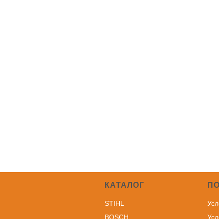
КАТАЛОГ
П
STIHL
Усл
BOSCH
Усл