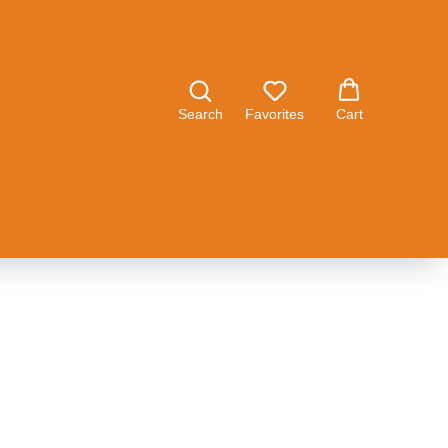
Search
Favorites
Cart
ного бака 170 180
го бака 170 180