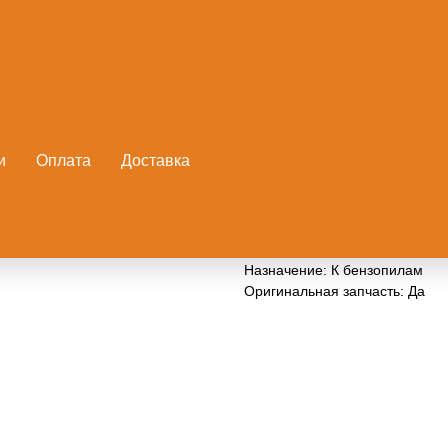
Запорное устройство топлив
STIHL
и
Оплата
Доставка
Артикул:
11303500500
Запорное устройство топливно
Назначение: К бензопилам
Оригинальная запчасть: Да