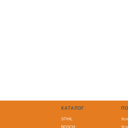
КАТАЛОГ
П
STIHL
Усл
BOSCH
Усл