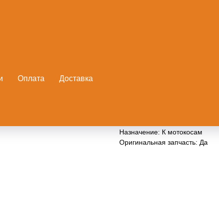
Импульсный шланг 230 250 (
STIHL
и
Оплата
Доставка
Артикул:
11231418600
Импульсный шланг 230 250 (1
Назначение: К мотокосам
Оригинальная запчасть: Да