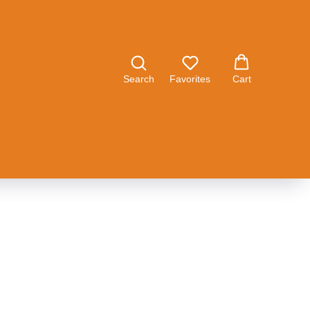
Search
Favorites
Cart
1123 141 8600)
123 141 8600)