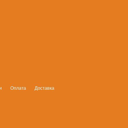
Сабельная пила
BOSCH
Артикул:
060164C800
и
Оплата
Доставка
В корзину
Сабельная ножовка Bosch GSA
применения. Область примене
резка материалов заподлицо с
поверхности, инструмент осн