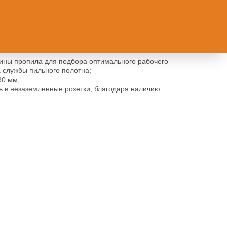
инструмента, благодаря системе SDS;
для выполнения точного пропила;
й безопасности, блокируется от случайного
бины пропила для подбора оптимального рабочего
 службы пильного полотна;
30 мм;
 в незаземленные розетки, благодаря наличию