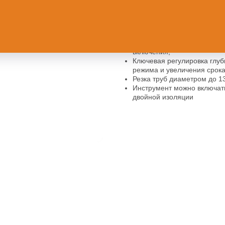
Преимущества:
Быстрая замена режущего 
Подсветка рабочей зоны - 
Клавиша пуска, для больше
включения;
Ключевая регулировка глу
режима и увеличения срока
Резка труб диаметром до 1
Инструмент можно включать
двойной изоляции