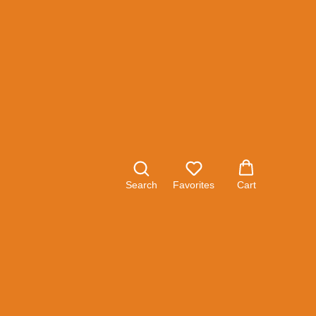
 BOSCH GSA 1100 E
Search
Favorites
Cart
 1100 E сконструирована для профессионального
ния - прямые и криволинейные пропилы, а также
 поверхностью. Для удобного ведения по
ащен регулируемой опорной плитой.