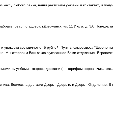
 кассу любого банка, наши реквизиты указаны в контактах, и полу
рать товар по адресу: г.Дзержинск, ул. 11 Июля, д. 3А. Понедельни
и и упаковки составляет от 5 рублей. Пункты самовывоза "Европочт
ше. Мы отправим Ваш заказ в указанное Вами отделение "Европочт
иями, службами экспресс-доставки (по тарифам перевозчика; зака
чика. Возможна доставка Дверь - Дверь или Дверь - Отделение. В