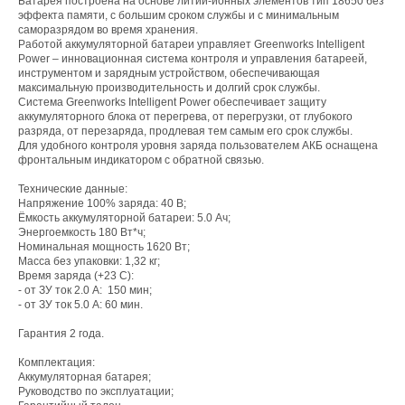
Батарея построена на основе литий-ионных элементов тип 18650 без
эффекта памяти, с большим сроком службы и с минимальным
саморазрядом во время хранения.
Работой аккумуляторной батареи управляет Greenworks Intelligent
Power – инновационная система контроля и управления батареей,
инструментом и зарядным устройством, обеспечивающая
максимальную производительность и долгий срок службы.
Система Greenworks Intelligent Power обеспечивает защиту
аккумуляторного блока от перегрева, от перегрузки, от глубокого
разряда, от перезаряда, продлевая тем самым его срок службы.
Для удобного контроля уровня заряда пользователем АКБ оснащена
фронтальным индикатором с обратной связью.
Технические данные:
Напряжение 100% заряда: 40 В;
Ёмкость аккумуляторной батареи: 5.0 Ач;
Энергоемкость 180 Вт*ч;
Номинальная мощность 1620 Вт;
Масса без упаковки: 1,32 кг;
Время заряда (+23 С):
- от ЗУ ток 2.0 А: 150 мин;
- от ЗУ ток 5.0 А: 60 мин.
Гарантия 2 года.
Комплектация:
Аккумуляторная батарея;
Руководство по эксплуатации;