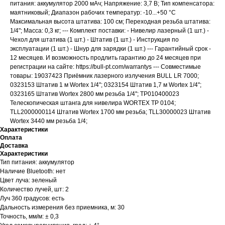
питания: аккумулятор 2000 мАч; Напряжение: 3,7 В; Тип компенсатора:
маятниковый; Диапазон рабочих температур: -10...+50 °С
Максимальная высота штатива: 100 см; Переходная резьба штатива:
1/4"; Масса: 0,3 кг; --- Комплект поставки: - Нивелир лазерный (1 шт.) -
Чехол для штатива (1 шт.) - Штатив (1 шт.) - Инструкция по
эксплуатации (1 шт.) - Шнур для зарядки (1 шт.) --- Гарантийный срок -
12 месяцев. И возможность продлить гарантию до 24 месяцев при
регистрации на сайте: https://bull-pt.com/warrantys --- Совместимые
товары: 19037423 Приёмник лазерного излучения BULL LR 7000;
0323153 Штатив 1 м Wortex 1/4"; 0323154 Штатив 1,7 м Wortex 1/4";
0323165 Штатив Wortex 2800 мм резьба 1/4''; TP010400023
Телескопическая штанга для нивелира WORTEX TP 0104;
TLL2000000114 Штатив Wortex 1700 мм резьба; TLL30000023 Штатив
Wortex 3440 мм резьба 1/4;
Характеристики
Оплата
Доставка
Характеристики
Тип питания: аккумулятор
Наличие Bluetooth: нет
Цвет луча: зеленый
Количество лучей, шт: 2
Луч 360 градусов: есть
Дальность измерения без приемника, м: 30
Точность, мм/м: ± 0,3