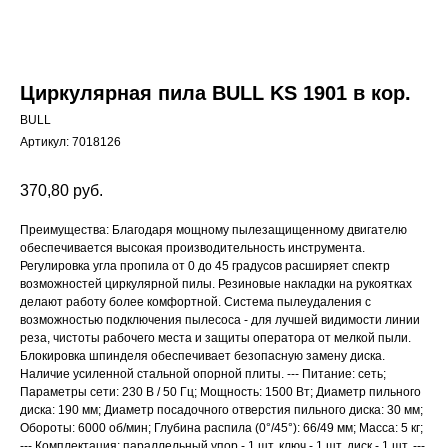
Циркулярная пила BULL KS 1901 в кор.
BULL
Артикул:
7018126
370,80
руб.
Преимущества: Благодаря мощному пылезащищенному двигателю
обеспечивается высокая производительность инструмента.
Регулировка угла пропила от 0 до 45 градусов расширяет спектр
возможностей циркулярной пилы. Резиновые накладки на рукоятках
делают работу более комфортной. Система пылеудаления с
возможностью подключения пылесоса - для лучшей видимости линии
реза, чистоты рабочего места и защиты оператора от мелкой пыли.
Блокировка шпинделя обеспечивает безопасную замену диска.
Наличие усиленной стальной опорной плиты. --- Питание: сеть;
Параметры сети: 230 В / 50 Гц; Мощность: 1500 Вт; Диаметр пильного
диска: 190 мм; Диаметр посадочного отверстия пильного диска: 30 мм;
Обороты: 6000 об/мин; Глубина распила (0°/45°): 66/49 мм; Масса: 5 кг;
--- Комплектация: параллельный упор - 1 шт, ключ - 1 шт, диск - 1 шт. ---