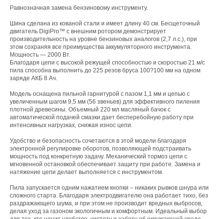
Равнозначная замена бензиновому инструменту.
Шина сделана из кованой стали и имеет длину 40 см. Бесщеточный
двигатель DigiPro™ с внешним ротором демонстрирует
производительность на уровне бензиновых аналогов (2,7 л.с.), при
этом сохраняя все преимущества аккумуляторного инструмента.
Мощность — 2000 Вт.
Благодаря цепи с высокой режущей способностью и скоростью 21 м/с
пила способна выполнить до 225 резов бруса 100?100 мм на одном
заряде АКБ 8 Ач.
Модель оснащена пильной гарнитурой с пазом 1,1 мм и цепью с
увеличенным шагом 9,5 мм (56 звеньев) для эффективного пиления
плотной древесины. Объемный 220 мл масляный бачок с
автоматической подачей смазки дает бесперебойную работу при
интенсивных нагрузках, снижая износ цепи.
Удобство и безопасность сочетаются в этой модели благодаря
электронной регулировке оборотов, позволяющей подстраивать
мощность под конкретную задачу. Механический тормоз цепи с
мгновенной остановкой обеспечивает защиту при работе. Замена и
натяжение цепи делает выполняется с инструментом.
Пила запускается одним нажатием кнопки – никаких рывков шнура или
сложного старта. Благодаря электродвигателю она работает тихо, без
раздражающего шума, и при этом не производит вредных выбросов,
делая уход за газоном экологичным и комфортным. Идеальный выбор