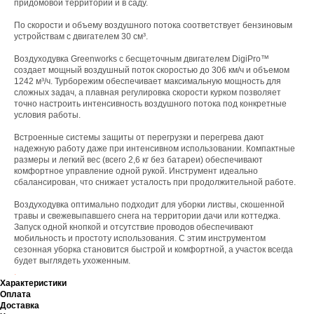
придомовой территории и в саду.
По скорости и объему воздушного потока соответствует бензиновым
устройствам с двигателем 30 см³.
Воздуходувка Greenworks с бесщеточным двигателем DigiPro™
создает мощный воздушный поток скоростью до 306 км/ч и объемом
1242 м³/ч. Турборежим обеспечивает максимальную мощность для
сложных задач, а плавная регулировка скорости курком позволяет
точно настроить интенсивность воздушного потока под конкретные
условия работы.
Встроенные системы защиты от перегрузки и перегрева дают
надежную работу даже при интенсивном использовании. Компактные
размеры и легкий вес (всего 2,6 кг без батареи) обеспечивают
комфортное управление одной рукой. Инструмент идеально
сбалансирован, что снижает усталость при продолжительной работе.
Воздуходувка оптимально подходит для уборки листвы, скошенной
травы и свежевыпавшего снега на территории дачи или коттеджа.
Запуск одной кнопкой и отсутствие проводов обеспечивают
мобильность и простоту использования. С этим инструментом
сезонная уборка становится быстрой и комфортной, а участок всегда
будет выглядеть ухоженным.
.
Характеристики
Оплата
Доставка