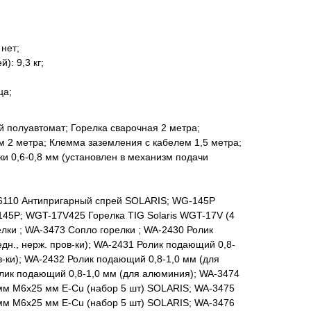
 нет;
): 9,3 кг;
ца;
й полуавтомат; Горелка сварочная 2 метра;
 2 метра; Клемма заземления с кабелем 1,5 метра;
и 0,6-0,8 мм (установлен в механизм подачи
-6110 Антипригарный спрей SOLARIS; WG-145P
145P; WGT-17V425 Горелка TIG Solaris WGT-17V (4
лки ; WA-3473 Сопло горелки ; WA-2430 Ролик
дн., нерж. пров-ки); WA-2431 Ролик подающий 0,8-
в-ки); WA-2432 Ролик подающий 0,8-1,0 мм (для
олик подающий 0,8-1,0 мм (для алюминия); WA-3474
 мм M6х25 мм E-Cu (набор 5 шт) SOLARIS; WA-3475
 мм M6х25 мм E-Cu (набор 5 шт) SOLARIS; WA-3476