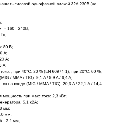
снащать силовой однофазной вилкой 32А 230В (не
и:
 ~ 160 - 240В;
 Гц;
: 80 В;
0 A;
20 A;
0 A;
токе: ; при 40°С: 20 % (EN 60974-1); при 20°С: 60 %;
G / MMA / TIG): 9,1 A / 9,9 A / 6,4 A;
к на входе (MIG / MMA / TIG): 20,3 A / 22,1 А / 14,4
мощность при макс.токе: 2,3 кВт;
нератора: 5,1 кВА;
,8 мм;
.0 мм;
 - 2.4 мм;