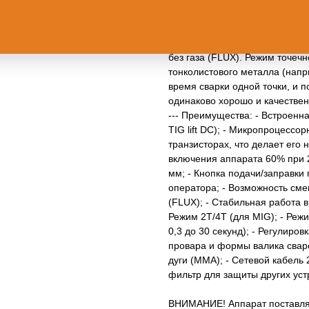
электродами MMA; - режим ар
(горелка вентильного типа пр
горелкой MIG 2 метра и возм
без газа (FLUX). Режим точеч
тонколистового металла (напр
время сварки одной точки, и 
одинаково хорошо и качествен
--- Преимущества: - Встроенна
TIG lift DC); - Микропроцессо
транзисторах, что делает его
включения аппарата 60% при 2
мм; - Кнопка подачи/заправки
оператора; - Возможность сме
(FLUX); - Стабильная работа 
Режим 2Т/4Т (для MIG); - Реж
0,3 до 30 секунд); - Регулиро
провара и формы валика сваро
дуги (MMA); - Сетевой кабель
фильтр для защиты других уст
ВНИМАНИЕ! Аппарат поставляе