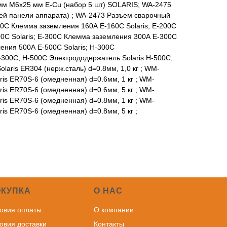
 мм M6х25 мм E-Cu (набор 5 шт) SOLARIS; WA-2475
ей панели аппарата) ; WA-2473 Разъем сварочный
160C Клемма заземления 160А E-160C Solaris; E-200C
0C Solaris; E-300C Клемма заземления 300А E-300C
ления 500А E-500C Solaris; H-300C
-300С; H-500C Электрододержатель Solaris H-500С;
aris ER304 (нерж.сталь) d=0.8мм, 1,0 кг ; WM-
is ER70S-6 (омедненная) d=0.6мм, 1 кг ; WM-
is ER70S-6 (омедненная) d=0.6мм, 5 кг ; WM-
is ER70S-6 (омедненная) d=0.8мм, 1 кг ; WM-
is ER70S-6 (омедненная) d=0.8мм, 5 кг ;
ОКУПКА
О НАС
овия оплаты
О компании
овия доставки
Контакты