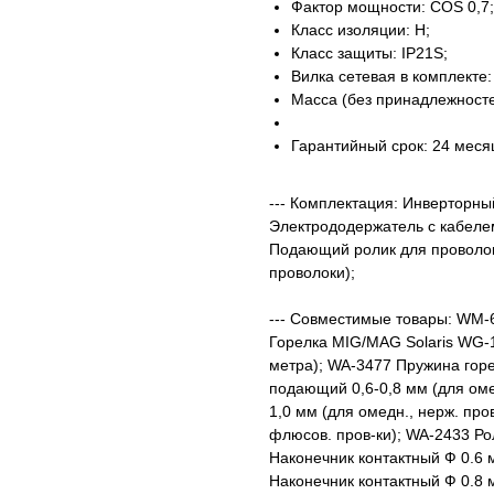
Фактор мощности: COS 0,7;
Класс изоляции: H;
Класс защиты: IP21S;
Вилка сетевая в комплекте:
Масса (без принадлежностей
Гарантийный срок: 24 меся
--- Комплектация: Инверторны
Электрододержатель с кабелем
Подающий ролик для проволок
проволоки);
--- Совместимые товары: WM
Горелка MIG/MAG Solaris WG-
метра); WA-3477 Пружина горе
подающий 0,6-0,8 мм (для оме
1,0 мм (для омедн., нерж. про
флюсов. пров-ки); WA-2433 Р
Наконечник контактный Ф 0.6
Наконечник контактный Ф 0.8