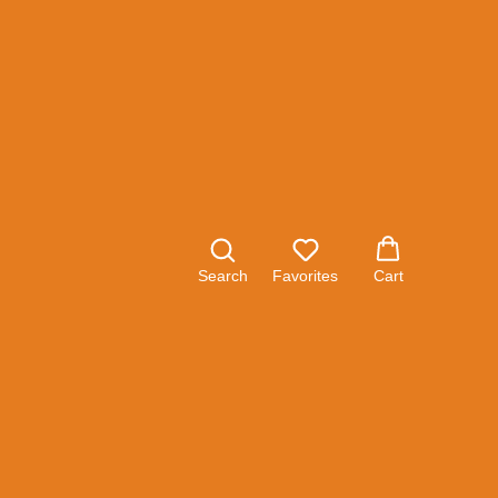
рочный Solaris MIG-201
Search
Favorites
Cart
рный сварочный аппарат, позволяющий варить в
томатической сварки в среде защитных газов
 (сварка точками с длительностью от 0,3 до 30
ической сварки флюсовой проволокой без
 FLUX; - режим ручной дуговой сварки покрытыми