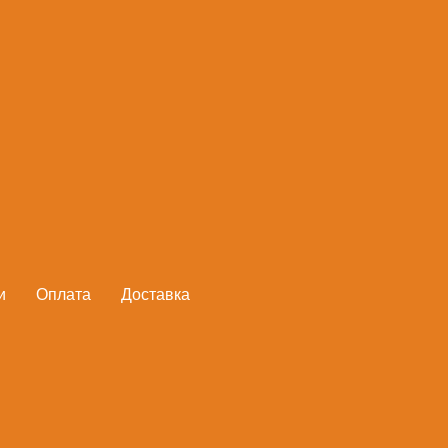
Полуавтомат сва
SOLARIS
Артикул:
MIG-201
791,6
руб.
и
Оплата
Доставка
Нет в наличии
Многофункциональный инверто
пяти режимах: - режим полуав
MIG/MAG; - режим сварки SPOT
секунд); - режим полуавтомат
использования защитных газов